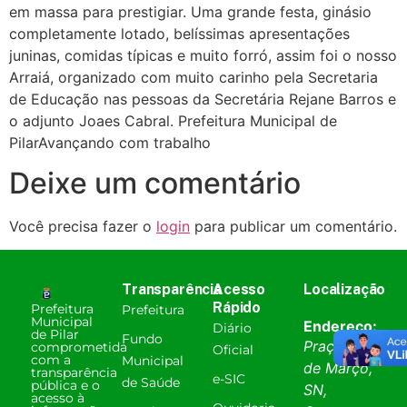
em massa para prestigiar. Uma grande festa, ginásio
completamente lotado, belíssimas apresentações
juninas, comidas típicas e muito forró, assim foi o nosso
Arraiá, organizado com muito carinho pela Secretaria
de Educação nas pessoas da Secretária Rejane Barros e
o adjunto Joaes Cabral. Prefeitura Municipal de
PilarAvançando com trabalho
Deixe um comentário
Você precisa fazer o
login
para publicar um comentário.
Transparência
Acesso
Localização
Rápido
Prefeitura
Prefeitura
Municipal
Endereço:
Diário
de Pilar
Fundo
Praça 31
comprometida
Oficial
com a
Municipal
de Março,
transparência
e-SIC
de Saúde
pública e o
SN,
acesso à