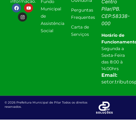
Ouvidoria
informação.
Centro
Fundo
Pilar
/
PB
.
Municipal
Perguntas
CEP:
58338-
de
Frequentes
000
Assistência
Carta de
Social
Serviços
Horário de
Funcionamento
Segunda a
Sexta-Feira
das 8:00 à
14:00hrs
Email:
setor.tributo
© 2026 Prefeitura Municipal de Pilar Todos os direitos
reservados.