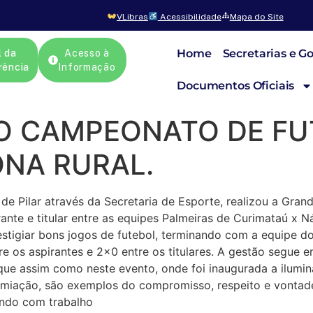
VLibras
Acessibilidade
Mapa do Site
Home
Secretarias e G
l da
Acesso à
rência
Informação
Documentos Oficiais
DO CAMPEONATO DE FU
ONA RURAL.
al de Pilar através da Secretaria de Esporte, realizou a Gr
ante e titular entre as equipes Palmeiras de Curimataú x N
prestigiar bons jogos de futebol, terminando com a equipe 
e os aspirantes e 2×0 entre os titulares. A gestão segue 
que assim como neste evento, onde foi inaugurada a ilumin
remiação, são exemplos do compromisso, respeito e vontad
̧ando com trabalho