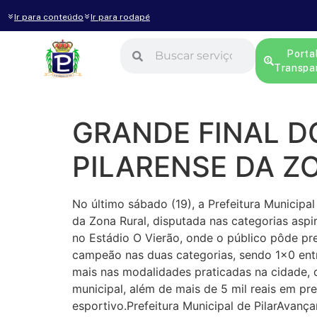
Ir para conteúdo
Ir para rodapé
Porta
Transpa
GRANDE FINAL 
PILARENSE DA Z
No último sábado (19), a Prefeitura Municip
da Zona Rural, disputada nas categorias aspir
no Estádio O Vierão, onde o público pôde 
campeão nas duas categorias, sendo 1×0 entr
mais nas modalidades praticadas na cidade, 
municipal, além de mais de 5 mil reais em p
esportivo.Prefeitura Municipal de PilarAvanc