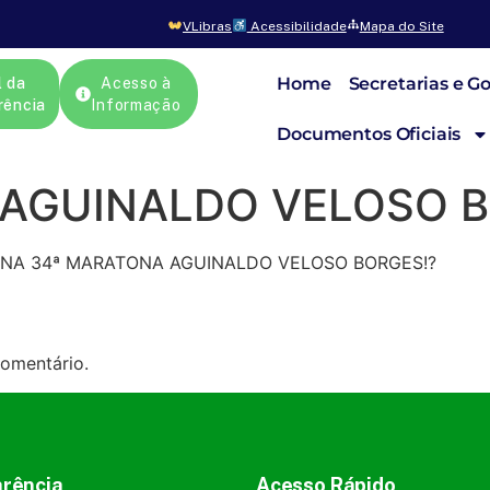
VLibras
Acessibilidade
Mapa do Site
Home
Secretarias e G
l da
Acesso à
rência
Informação
Documentos Oficiais
 AGUINALDO VELOSO 
NA 34ª MARATONA AGUINALDO VELOSO BORGES!?
omentário.
rência
Acesso Rápido