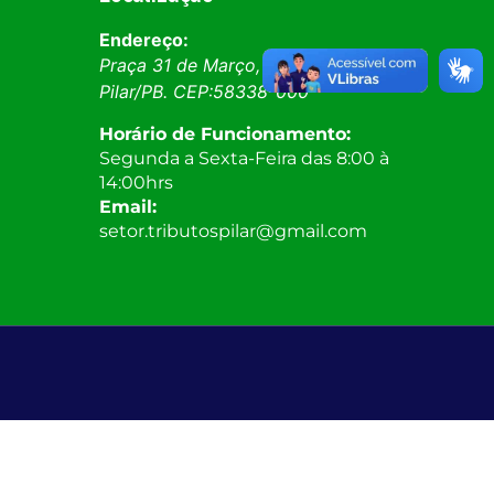
Endereço:
Praça 31 de Março, SN, Centro
Pilar
/
PB
. CEP:
58338-000
Horário de Funcionamento:
Segunda a Sexta-Feira das 8:00 à
14:00hrs
Email:
setor.tributospilar@gmail.com