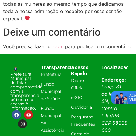
todas as mulheres ao mesmo tempo que dedicamos
toda a nossa admiração e respeito por esse ser tão
especial.
Deixe um comentário
Você precisa fazer o
login
para publicar um comentário.
Transparência
Acesso
Localização
Rápido
Prefeitura
Prefeitura
Municipal
Endereço:
Diário
de Pilar
Fundo
Praça 31
comprometida
Oficial
com a
Municipal
de Março,
transparência
e-SIC
de Saúde
pública e o
SN,
acesso à
Ouvidoria
informação.
Centro
Fundo
Pilar
/
PB
.
Municipal
Perguntas
CEP:
58338-
de
Frequentes
000
Assistência
Carta de