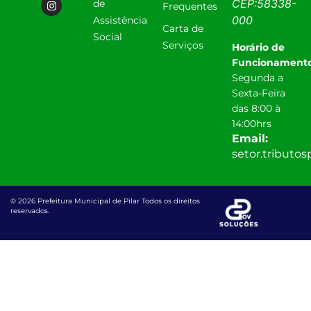
CEP:
58338-
de
Frequentes
000
Assistência
Carta de
Social
Serviços
Horário de
Funcionamento
Segunda a
Sexta-Feira
das 8:00 à
14:00hrs
Email:
setor.tributo
© 2026 Prefeitura Municipal de Pilar Todos os direitos
reservados.