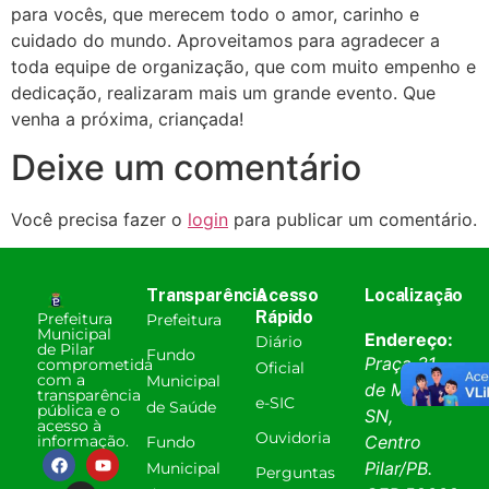
para vocês, que merecem todo o amor, carinho e
cuidado do mundo. Aproveitamos para agradecer a
toda equipe de organização, que com muito empenho e
dedicação, realizaram mais um grande evento. Que
venha a próxima, criançada!
Deixe um comentário
Você precisa fazer o
login
para publicar um comentário.
Transparência
Acesso
Localização
Rápido
Prefeitura
Prefeitura
Municipal
Endereço:
Diário
de Pilar
Fundo
Praça 31
comprometida
Oficial
com a
Municipal
de Março,
transparência
e-SIC
de Saúde
pública e o
SN,
acesso à
Ouvidoria
informação.
Centro
Fundo
Pilar
/
PB
.
Municipal
Perguntas