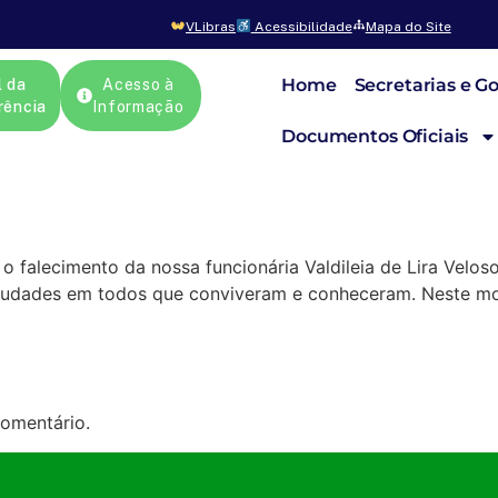
VLibras
Acessibilidade
Mapa do Site
Home
Secretarias e G
l da
Acesso à
rência
Informação
Documentos Oficiais
o falecimento da nossa funcionária Valdileia de Lira Velo
s saudades em todos que conviveram e conheceram. Neste m
omentário.