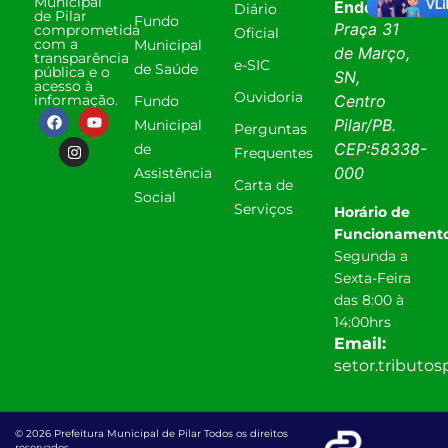
Municipal
Endereço:
Diário
de Pilar
Fundo
Praça 31
comprometida
Oficial
com a
Municipal
de Março,
transparência
e-SIC
de Saúde
pública e o
SN,
acesso à
Ouvidoria
informação.
Centro
Fundo
Pilar
/
PB
.
Municipal
Perguntas
CEP:
58338-
de
Frequentes
000
Assistência
Carta de
Social
Serviços
Horário de
Funcionamento
Segunda a
Sexta-Feira
das 8:00 à
14:00hrs
Email:
setor.tributo
© 2026 Prefeitura Municipal de Pilar Todos os direitos
reservados.