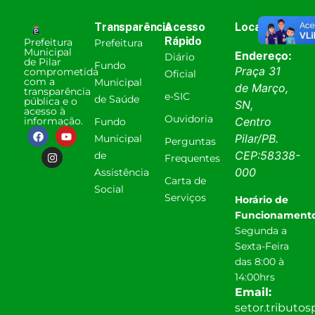
Transparência
Acesso
Localização
Rápido
Prefeitura
Prefeitura
Municipal
Endereço:
Diário
de Pilar
Fundo
Praça 31
comprometida
Oficial
com a
Municipal
de Março,
transparência
e-SIC
de Saúde
pública e o
SN,
acesso à
Ouvidoria
informação.
Centro
Fundo
Pilar
/
PB
.
Municipal
Perguntas
CEP:
58338-
de
Frequentes
000
Assistência
Carta de
Social
Serviços
Horário de
Funcionamento
Segunda a
Sexta-Feira
das 8:00 à
14:00hrs
Email:
setor.tributo