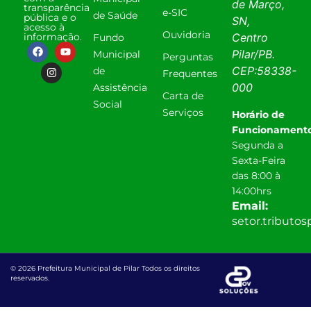
de Março,
transparência
e-SIC
de Saúde
pública e o
SN,
acesso à
Ouvidoria
informação.
Centro
Fundo
Pilar
/
PB
.
Municipal
Perguntas
CEP:
58338-
de
Frequentes
000
Assistência
Carta de
Social
Serviços
Horário de
Funcionamento
Segunda a
Sexta-Feira
das 8:00 à
14:00hrs
Email:
setor.tributo
© 2026 Prefeitura Municipal de Pilar Todos os direitos
reservados.