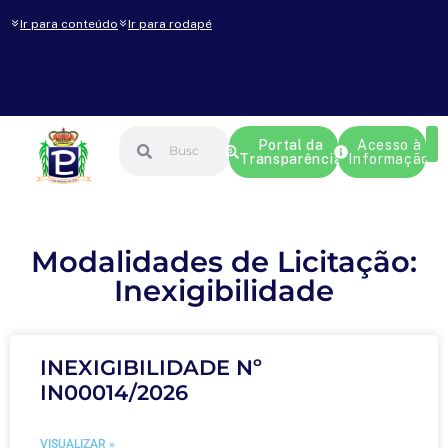
Ir para conteúdo
Ir para rodapé
Portal da
Acesso à
Transparência
Informação
Modalidades de Licitação:
Inexigibilidade
INEXIGIBILIDADE Nº
IN00014/2026
VISUALIZAR »