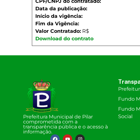
CPF/CNPJ do contratado:
Data da publicação:
Início da vigência:
Fim da Vigência:
Valor Contratado:
R$
Download do contrato
Transpa
Prefeitu
Fundo M
Fundo Mu
Social
Prefeitura Municipal de Pilar
comprometida com a
transparência pública e o acesso à
informação.