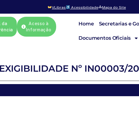
VLibras
Acessibilidade
Mapa do Site
Home
Secretarias e G
l da
Acesso à
rência
Informação
Documentos Oficiais
EXIGIBILIDADE Nº IN00003/2