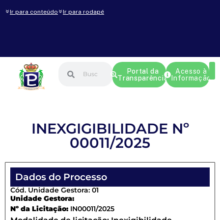
Ir para conteúdo
Ir para rodapé
Portal da
Acesso à
Transparência
Informação
INEXGIGIBILIDADE Nº
00011/2025
Dados do Processo
Cód. Unidade Gestora: 01
Unidade Gestora:
Nº da Licitação:
IN00011/2025