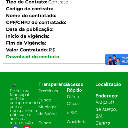
Tipo de Contrato:
Contrato
Código do contrato:
Nome do contratado:
CPF/CNPJ do contratado:
Data da publicação:
Início da vigência:
Fim da Vigência:
Valor Contratado:
R$
Download do contrato
Transparência
Acesso
Localização
Rápido
Prefeitura
Prefeitura
Municipal
Endereço:
Diário
de Pilar
Fundo
Praça 31
comprometida
Oficial
com a
Municipal
de Março,
transparência
e-SIC
de Saúde
pública e o
SN,
acesso à
Ouvidoria
informação.
Centro
Fundo