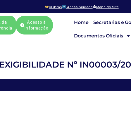
VLibras
Acessibilidade
Mapa do Site
Home
Secretarias e G
l da
Acesso à
rência
Informação
Documentos Oficiais
EXIGIBILIDADE Nº IN00003/2