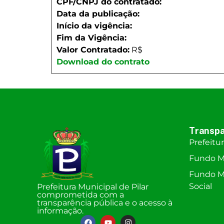
CPF/CNPJ do contratado:
Data da publicação:
Início da vigência:
Fim da Vigência:
Valor Contratado:
R$
Download do contrato
Transpa
Prefeitu
Fundo M
Fundo Mu
Social
Prefeitura Municipal de Pilar
comprometida com a
transparência pública e o acesso à
informação.