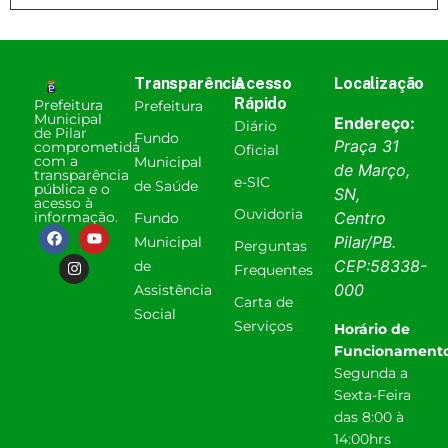
Transparência
Acesso
Localização
Rápido
Prefeitura
Prefeitura
Municipal
Endereço:
Diário
de Pilar
Fundo
Praça 31
comprometida
Oficial
com a
Municipal
de Março,
transparência
e-SIC
de Saúde
pública e o
SN,
acesso à
Ouvidoria
informação.
Centro
Fundo
Pilar
/
PB
.
Municipal
Perguntas
CEP:
58338-
de
Frequentes
000
Assistência
Carta de
Social
Serviços
Horário de
Funcionamento
Segunda a
Sexta-Feira
das 8:00 à
14:00hrs