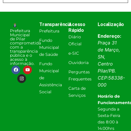
Transparência
Acesso
Localização
Rápido
Prefeitura
Prefeitura
Municipal
Endereço:
Diário
de Pilar
Fundo
Praça 31
comprometida
Oficial
com a
Municipal
de Março,
transparência
e-SIC
de Saúde
pública e o
SN,
acesso à
Ouvidoria
informação.
Centro
Fundo
Pilar
/
PB
.
Municipal
Perguntas
CEP:
58338-
de
Frequentes
000
Assistência
Carta de
Social
Serviços
Horário de
Funcionamento
Segunda a
Sexta-Feira
das 8:00 à
14:00hrs