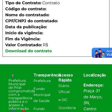
Tipo de Contrato:
Contrato
Código do contrato:
Nome do contratado:
CPF/CNPJ do contratado:
Data da publicação:
Início da vigência:
Fim da Vigência:
Valor Contratado:
R$
Download do contrato
Transparência
Acesso
Localização
Rápido
Prefeitura
Prefeitura
Municipal
Endereço:
Diário
de Pilar
Fundo
Praça 31
comprometida
Oficial
com a
Municipal
de Março,
transparência
e-SIC
de Saúde
pública e o
SN,
acesso à
Ouvidoria
informação.
Centro
Fundo