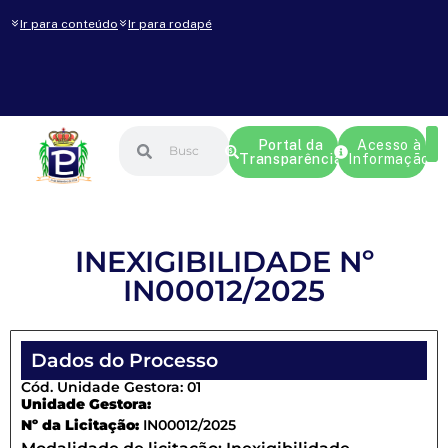
Ir para conteúdo
Ir para rodapé
Portal da
Acesso à
Transparência
Informação
INEXIGIBILIDADE Nº
IN00012/2025
Dados do Processo
Cód. Unidade Gestora: 01
Unidade Gestora:
Nº da Licitação:
IN00012/2025