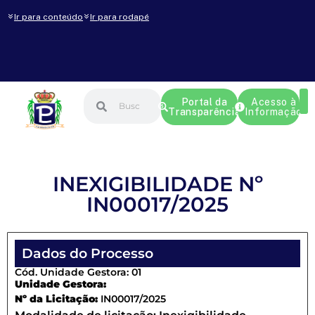
Ir para conteúdo
Ir para rodapé
Portal da
Acesso à
Transparência
Informação
INEXIGIBILIDADE Nº
IN00017/2025
Dados do Processo
Cód. Unidade Gestora: 01
Unidade Gestora:
Nº da Licitação:
IN00017/2025