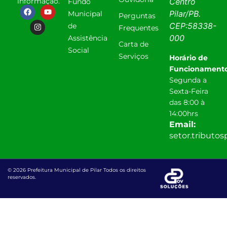
informação.
Centro
Fundo
Pilar
/
PB
.
Municipal
Perguntas
CEP:
58338-
de
Frequentes
000
Assistência
Carta de
Social
Serviços
Horário de
Funcionamento
Segunda a
Sexta-Feira
das 8:00 à
14:00hrs
Email:
setor.tributo
© 2026 Prefeitura Municipal de Pilar Todos os direitos
reservados.