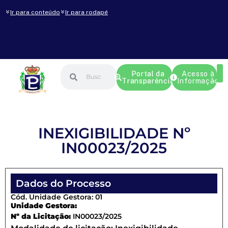
Ir para conteúdo
Ir para rodapé
Portal da
Acesso à
Transparência
Informação
INEXIGIBILIDADE Nº
IN00023/2025
Dados do Processo
Cód. Unidade Gestora: 01
Unidade Gestora:
Nº da Licitação:
IN00023/2025