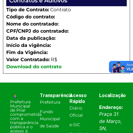
Contratos e Aditivos
Tipo de Contrato:
Contrato
Código do contrato:
Nome do contratado:
CPF/CNPJ do contratado:
Data da publicação:
Início da vigência:
Fim da Vigência:
Valor Contratado:
R$
Download do contrato
Transparência
Acesso
Localização
Rápido
Prefeitura
Prefeitura
Municipal
Endereço:
Diário
de Pilar
Fundo
Praça 31
comprometida
Oficial
com a
Municipal
de Março,
transparência
e-SIC
de Saúde
pública e o
SN,
acesso à