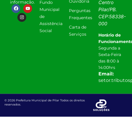
Ouvidoria
informação.
Centro
Fundo
Pilar
/
PB
.
Municipal
Perguntas
CEP:
58338-
de
Frequentes
000
Assistência
Carta de
Social
Serviços
Horário de
Funcionamento
Segunda a
Sexta-Feira
das 8:00 à
14:00hrs
Email:
setor.tributo
© 2026 Prefeitura Municipal de Pilar Todos os direitos
reservados.