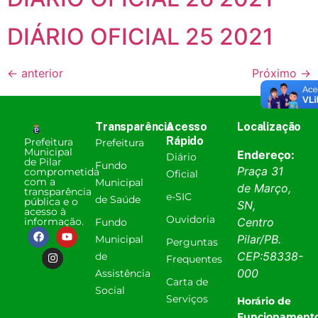
DIÁRIO OFICIAL 25 2021
←
anterior
Próximo
→
Transparência
Acesso
Localização
Rápido
Prefeitura
Prefeitura
Municipal
Endereço:
Diário
de Pilar
Fundo
Praça 31
comprometida
Oficial
com a
Municipal
de Março,
transparência
e-SIC
de Saúde
pública e o
SN,
acesso à
Ouvidoria
informação.
Centro
Fundo
Pilar
/
PB
.
Municipal
Perguntas
CEP:
58338-
de
Frequentes
000
Assistência
Carta de
Social
Serviços
Horário de
Funcionamento