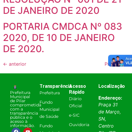
DE JANEIRO DE 2020
PORTARIA CMDCA Nº 083
2020, DE 10 DE JANEIRO
DE 2020.
←
anterior
Próximo
→
Transparência
Acesso
Localização
Rápido
Prefeitura
Prefeitura
Municipal
Endereço:
Diário
de Pilar
Fundo
Praça 31
comprometida
Oficial
com a
Municipal
de Março,
transparência
e-SIC
de Saúde
pública e o
SN,
acesso à
Ouvidoria
informação.
Centro
Fundo