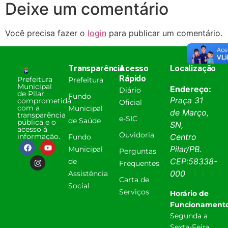
Deixe um comentário
Você precisa fazer o
login
para publicar um comentário.
Transparência
Acesso
Localização
Rápido
Prefeitura
Prefeitura
Municipal
Endereço:
Diário
de Pilar
Fundo
Praça 31
comprometida
Oficial
com a
Municipal
de Março,
transparência
e-SIC
de Saúde
pública e o
SN,
acesso à
Ouvidoria
informação.
Centro
Fundo
Pilar
/
PB
.
Municipal
Perguntas
CEP:
58338-
de
Frequentes
000
Assistência
Carta de
Social
Serviços
Horário de
Funcionamento
Segunda a
Sexta-Feira