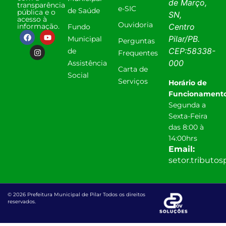
de Março,
transparência
e-SIC
de Saúde
pública e o
SN,
acesso à
Ouvidoria
informação.
Centro
Fundo
Pilar
/
PB
.
Municipal
Perguntas
CEP:
58338-
de
Frequentes
000
Assistência
Carta de
Social
Serviços
Horário de
Funcionamento
Segunda a
Sexta-Feira
das 8:00 à
14:00hrs
Email:
setor.tributo
© 2026 Prefeitura Municipal de Pilar Todos os direitos
reservados.