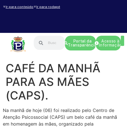
Ir para conteúdo
Ir para rodapé
Portal da
Acesso à
Transparência
Informação
CAFÉ DA MANHÃ
PARA AS MÃES
(CAPS).
Na manhã de hoje (06) foi realizado pelo Centro de
Atenção Psicossocial (CAPS) um belo café da manhã
em homenagem às mães, organizado pela