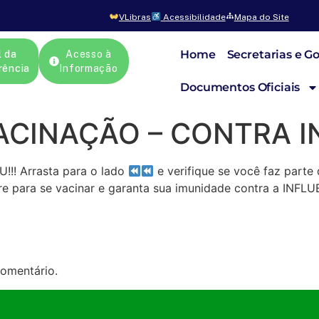
VLibras
Acessibilidade
Mapa do Site
Home
Secretarias e G
l da
Acesso à
rência
Informação
Documentos Oficiais
CINAÇÃO – CONTRA I
! Arrasta para o lado
e verifique se você faz parte 
re para se vacinar e garanta sua imunidade contra a INFLU
omentário.