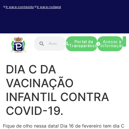
Ir para conteúdo
Ir para rodapé
Portal da
Acesso à
Transparência
Informação
DIA C DA
VACINAÇÃO
INFANTIL CONTRA
COVID-19.
Fique de olho nessa data! Dia 16 de fevereiro tem dia C