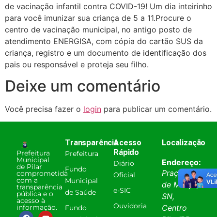
de vacinação infantil contra COVID-19! Um dia inteirinho
para você imunizar sua criança de 5 a 11.Procure o
centro de vacinação municipal, no antigo posto de
atendimento ENERGISA, com cópia do cartão SUS da
criança, registro e um documento de identificação dos
pais ou responsável e proteja seu filho.
Deixe um comentário
Você precisa fazer o
login
para publicar um comentário.
Transparência
Acesso
Localização
Rápido
Prefeitura
Prefeitura
Municipal
Endereço:
Diário
de Pilar
Fundo
Praça 31
comprometida
Oficial
com a
Municipal
de Março,
transparência
e-SIC
de Saúde
pública e o
SN,
acesso à
Ouvidoria
informação.
Centro
Fundo