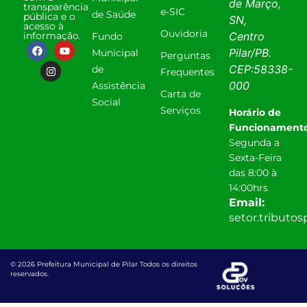
de Março,
transparência
e-SIC
de Saúde
pública e o
SN,
acesso à
Ouvidoria
informação.
Centro
Fundo
Pilar
/
PB
.
Municipal
Perguntas
CEP:
58338-
de
Frequentes
000
Assistência
Carta de
Social
Serviços
Horário de
Funcionamento
Segunda a
Sexta-Feira
das 8:00 à
14:00hrs
Email:
setor.tributo
© 2026 Prefeitura Municipal de Pilar Todos os direitos
reservados.