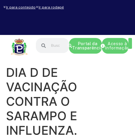
Ir para conteúdo
Ir para rodapé
Portal da
Acesso à
Transparência
Informação
DIA D DE
VACINAÇÃO
CONTRA O
SARAMPO E
INFLUENZA.