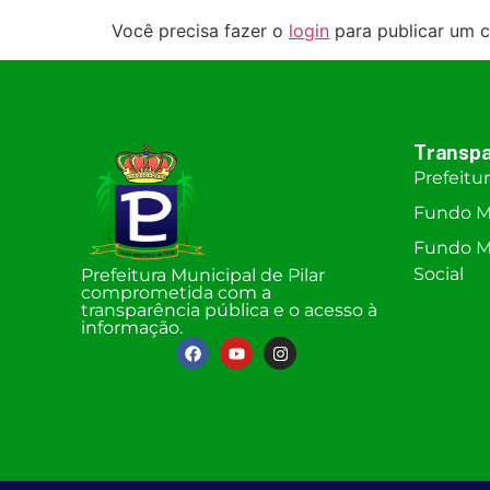
Você precisa fazer o
login
para publicar um c
Transpa
Prefeitu
Fundo M
Fundo Mu
Social
Prefeitura Municipal de Pilar
comprometida com a
transparência pública e o acesso à
informação.