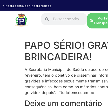
Ir para conteúdo
Ir para rodapé
Porta
Transpa
PAPO SÉRIO! GR
BRINCADEIRA!
A Secretaria Municipal de Saúde de acord
fevereiro, tem o objetivo de disseminar infor
gravidez e infecções sexualmente transmissí
consequências, bem como os métodos contrac
gravidez depois”. #tudotemseutempo
Deixe um comentário