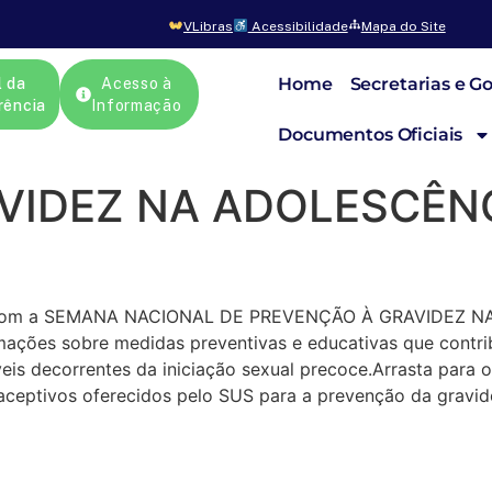
VLibras
Acessibilidade
Mapa do Site
Home
Secretarias e G
l da
Acesso à
rência
Informação
Documentos Oficiais
AVIDEZ NA ADOLESCÊN
o com a SEMANA NACIONAL DE PREVENÇÃO À GRAVIDEZ NA
mações sobre medidas preventivas e educativas que contrib
veis decorrentes da iniciação sexual precoce.Arrasta para 
eptivos oferecidos pelo SUS para a prevenção da gravidez