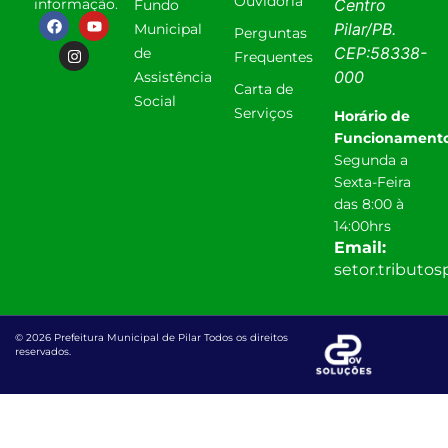
Ouvidoria
informação.
Centro
Fundo
Pilar
/
PB
.
Municipal
Perguntas
CEP:
58338-
de
Frequentes
000
Assistência
Carta de
Social
Serviços
Horário de
Funcionamento
Segunda a
Sexta-Feira
das 8:00 à
14:00hrs
Email:
setor.tributo
© 2026 Prefeitura Municipal de Pilar Todos os direitos
reservados.