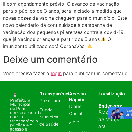
II com agendamento prévio. O avanço da vacinação
para o público de 3 anos, será iniciado a medida que
novas doses da vacina cheguem para o município. Este
novo calendário dá continuidade à campanha de
vacinação dos pequenos pilarenses contra a covid-19,
que já vacinou crianças a partir dos 5 anos.
O
imunizante utilizado será CoronaVac.
Deixe um comentário
Você precisa fazer o
login
para publicar um comentário.
Transparência
Acesso
Localização
Rápido
Prefeitura
Prefeitura
Municipal
Endereço:
Diário
de Pilar
Fundo
Praça 31
comprometida
Oficial
com a
Municipal
de Março,
transparência
e-SIC
de Saúde
pública e o
SN,
acesso à