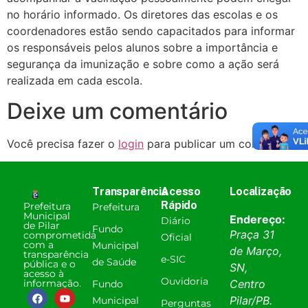
no horário informado. Os diretores das escolas e os
coordenadores estão sendo capacitados para informar
os responsáveis pelos alunos sobre a importância e
segurança da imunização e sobre como a ação será
realizada em cada escola.
Deixe um comentário
Você precisa fazer o
login
para publicar um comentário.
Transparência
Acesso
Localização
Rápido
Prefeitura
Prefeitura
Municipal
Endereço:
Diário
de Pilar
Fundo
Praça 31
comprometida
Oficial
com a
Municipal
de Março,
transparência
e-SIC
de Saúde
pública e o
SN,
acesso à
Ouvidoria
informação.
Centro
Fundo
Pilar
/
PB
.
Municipal
Perguntas