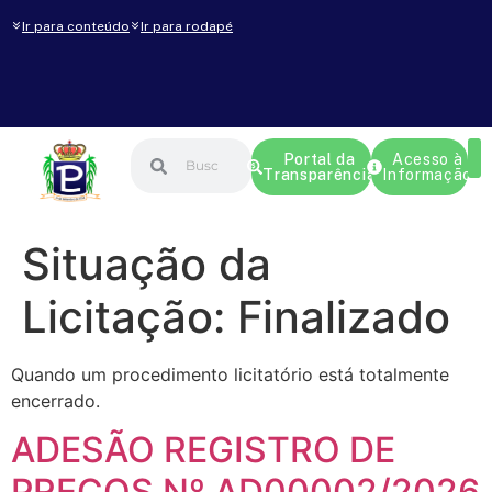
Ir para conteúdo
Ir para rodapé
Portal da
Acesso à
Transparência
Informação
Situação da
Licitação:
Finalizado
Quando um procedimento licitatório está totalmente
encerrado.
ADESÃO REGISTRO DE
PREÇOS Nº AD00002/2026