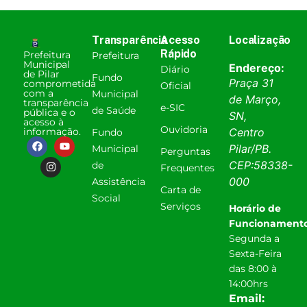
Transparência
Acesso
Localização
Rápido
Prefeitura
Prefeitura
Municipal
Endereço:
Diário
de Pilar
Fundo
Praça 31
comprometida
Oficial
com a
Municipal
de Março,
transparência
e-SIC
de Saúde
pública e o
SN,
acesso à
Ouvidoria
informação.
Centro
Fundo
Pilar
/
PB
.
Municipal
Perguntas
CEP:
58338-
de
Frequentes
000
Assistência
Carta de
Social
Serviços
Horário de
Funcionamento
Segunda a
Sexta-Feira
das 8:00 à
14:00hrs
Email: