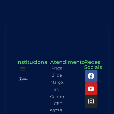
Institucional
Atendimento
Redes
Sociais
Praça
31 de
Secretarias e Governo
Transparência Fiscal
Documentos Oficiais
Março,
SN,
Centro
– CEP:
58338-