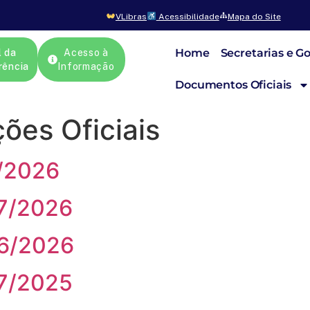
VLibras
Acessibilidade
Mapa do Site
Home
Secretarias e G
l da
Acesso à
rência
Informação
Documentos Oficiais
ões Oficiais
/2026
07/2026
06/2026
57/2025