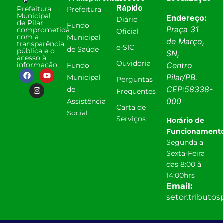
Rápido
Prefeitura
Prefeitura
Municipal
Endereço:
Diário
de Pilar
Fundo
Praça 31
comprometida
Oficial
com a
Municipal
de Março,
transparência
e-SIC
de Saúde
pública e o
SN,
acesso à
Ouvidoria
informação.
Centro
Fundo
Pilar
/
PB
.
Municipal
Perguntas
CEP:
58338-
de
Frequentes
000
Assistência
Carta de
Social
Serviços
Horário de
Funcionamento
Segunda a
Sexta-Feira
das 8:00 à
14:00hrs
Email:
setor.tributo