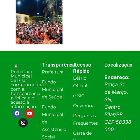
Transparência
Acesso
Localização
Rápido
Prefeitura
Prefeitura
Municipal
Endereço:
Diário
de Pilar
Fundo
Praça 31
comprometida
Oficial
com a
Municipal
de Março,
transparência
e-SIC
de Saúde
pública e o
SN,
acesso à
Ouvidoria
informação.
Centro
Fundo
Pilar
/
PB
.
Municipal
Perguntas
CEP:
58338-
de
Frequentes
000
Assistência
Carta de
Social