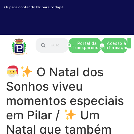
Ir para conteúdo
Ir para rodapé
Portal da
Acesso à
Transparência
Informação
O Natal dos
Sonhos viveu
momentos especiais
em Pilar /
Um
Natal que também