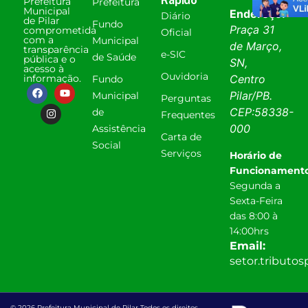
Rápido
Prefeitura
Prefeitura
Municipal
Endereço:
Diário
de Pilar
Fundo
Praça 31
comprometida
Oficial
com a
Municipal
de Março,
transparência
e-SIC
de Saúde
pública e o
SN,
acesso à
Ouvidoria
informação.
Centro
Fundo
Pilar
/
PB
.
Municipal
Perguntas
CEP:
58338-
de
Frequentes
000
Assistência
Carta de
Social
Serviços
Horário de
Funcionamento
Segunda a
Sexta-Feira
das 8:00 à
14:00hrs
Email:
setor.tributo
© 2026 Prefeitura Municipal de Pilar Todos os direitos