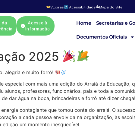
VLibras
Acessibilidade
Mapa do Site
Home
Secretarias e G
l da
Acesso à
rência
Informação
Documentos Oficiais
cação 2025
, alegria e muito forró!
e especial com mais uma edição do Arraiá da Educação, qu
niu alunos, professores, funcionários, pais e toda a comun
de dar água na boca, brincadeiras e forró até dizer chega
a energia contagiante que tomou conta do arraiá. O sucess
ração a cada pessoa envolvida na organização, às escolas 
a edição um momento inesquecível.