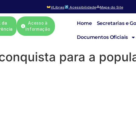
VLibras
Acessibilidade
Mapa do Site
Home
Secretarias e G
l da
Acesso à
rência
Informação
Documentos Oficiais
conquista para a popul