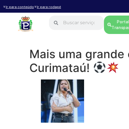
Ir para conteúdo
Ir para rodapé
Porta
Transpa
Mais uma grande 
Curimataú!