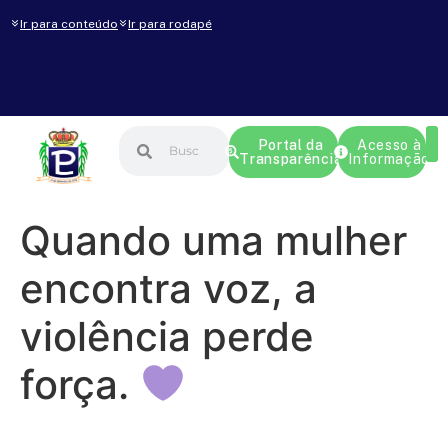
Ir para conteúdo
Ir para rodapé
Portal da
Acesso à
Transparência
Informação
Quando uma mulher
encontra voz, a
violência perde
força.