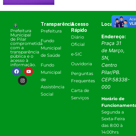
Transparência
Acesso
Localização
Rápido
Prefeitura
Prefeitura
Municipal
Endereço:
Diário
de Pilar
Fundo
Praça 31
comprometida
Oficial
com a
Municipal
de Março,
transparência
e-SIC
de Saúde
pública e o
SN,
acesso à
Ouvidoria
informação.
Centro
Fundo
Pilar
/
PB
.
Municipal
Perguntas
CEP:
58338-
de
Frequentes
000
Assistência
Carta de
Social
Serviços
Horário de
Funcionamento
Segunda a
Sexta-Feira
das 8:00 à
14:00hrs