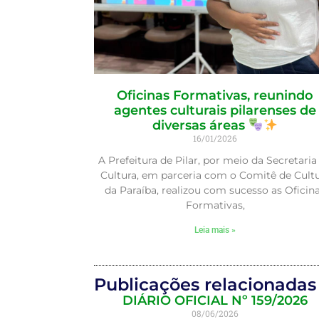
Oficinas Formativas, reunindo
agentes culturais pilarenses de
diversas áreas
16/01/2026
A Prefeitura de Pilar, por meio da Secretaria
Cultura, em parceria com o Comitê de Cult
da Paraíba, realizou com sucesso as Oficin
Formativas,
Leia mais »
Publicações relacionadas 
DIÁRIO OFICIAL Nº 159/2026
08/06/2026