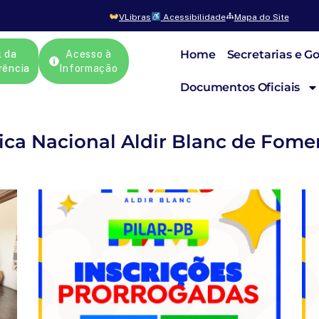
VLibras
Acessibilidade
Mapa do Site
Home
Secretarias e G
l da
Acesso à
rência
Informação
Documentos Oficiais
ica Nacional Aldir Blanc de Fome