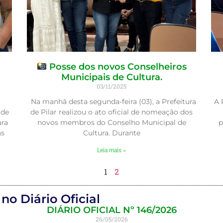
Posse dos novos Conselheiros
Municipais de Cultura.
03/11/2025
A 
Na manhã desta segunda-feira (03), a Prefeitura
 de
de Pilar realizou o ato oficial de nomeação dos
p
ura
novos membros do Conselho Municipal de
as
Cultura. Durante
Leia mais »
1
2
no Diário Oficial
DIÁRIO OFICIAL Nº 146/2026
26/05/2026