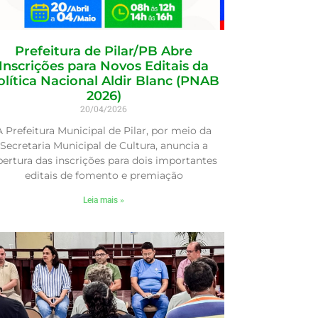
Prefeitura de Pilar/PB Abre
Inscrições para Novos Editais da
olítica Nacional Aldir Blanc (PNAB
2026)
20/04/2026
A Prefeitura Municipal de Pilar, por meio da
Secretaria Municipal de Cultura, anuncia a
bertura das inscrições para dois importantes
editais de fomento e premiação
Leia mais »