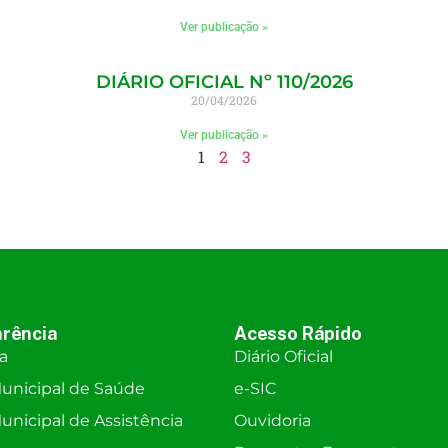
Ver publicação »
DIÁRIO OFICIAL Nº 110/2026
20/04/2026
Ver publicação »
1
2
3
rência
Acesso Rápido
ra
Diário Oficial
unicipal de Saúde
e-SIC
nicipal de Assistência
Ouvidoria