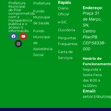
Rápido
Prefeitura
Prefeitura
Municipal
Endereço:
Diário
de Pilar
Fundo
Praça 31
comprometida
Oficial
com a
Municipal
de Março,
transparência
e-SIC
de Saúde
pública e o
SN,
acesso à
Ouvidoria
informação.
Centro
Fundo
Pilar
/
PB
.
Municipal
Perguntas
CEP:
58338-
de
Frequentes
000
Assistência
Carta de
Social
Serviços
Horário de
Funcionamento
Segunda a
Sexta-Feira
das 8:00 à
14:00hrs
Email:
setor.tributo