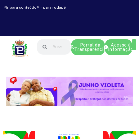
Ir para conteúdo
Ir para rodapé
Portal da
Acesso à
Transparência
Informação