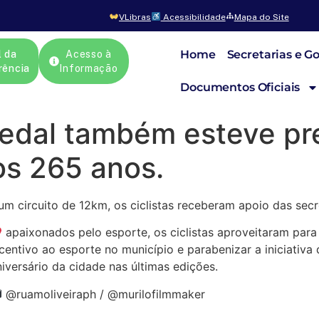
VLibras
Acessibilidade
Mapa do Site
Home
Secretarias e G
l da
Acesso à
rência
Informação
Documentos Oficiais
pedal também esteve pr
s 265 anos.
um circuito de 12km, os ciclistas receberam apoio das secr
apaixonados pelo esporte, os ciclistas aproveitaram para
ncentivo ao esporte no município e parabenizar a iniciati
niversário da cidade nas últimas edições.
@ruamoliveiraph / @murilofilmmaker