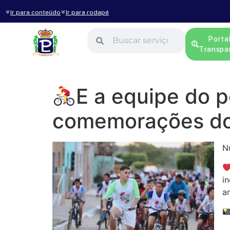
Ir para conteúdo
Ir para rodapé
Porta
Transpa
E a equipe do 
comemorações do
N
i
a