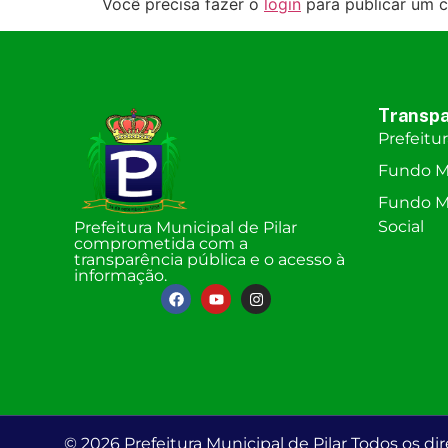
Você precisa fazer o
login
para publicar um c
Transpa
Prefeitu
Fundo M
Fundo Mu
Social
Prefeitura Municipal de Pilar
comprometida com a
transparência pública e o acesso à
informação.
© 2026 Prefeitura Municipal de Pilar Todos os dir