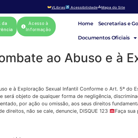
VLibras
Acessibilidade
Mapa do Site
Home
Secretarias e G
l da
Acesso à
rência
Informação
Documentos Oficiais
Combate ao Abuso e à E
so e à Exploração Sexual Infantil Conforme o Art. 5º do E
será objeto de qualquer forma de negligência, discriminaç
tentado, por ação ou omissão, aos seus direitos fundament
de direitos, não se cale, denuncie, DISQUE 123
Faça sua 